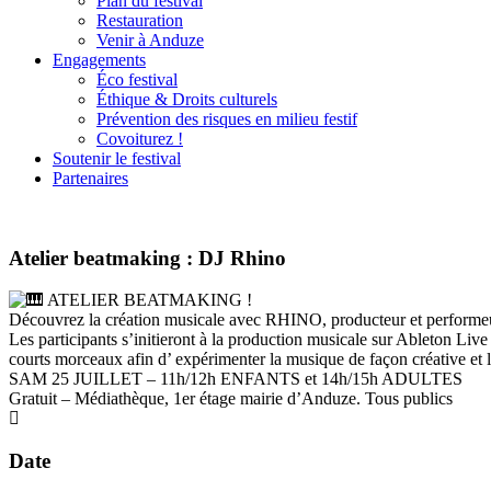
Plan du festival
Restauration
Venir à Anduze
Engagements
Éco festival
Éthique & Droits culturels
Prévention des risques en milieu festif
Covoiturez !
Soutenir le festival
Partenaires
Atelier beatmaking : DJ Rhino
ATELIER BEATMAKING !
Découvrez la création musicale avec RHINO, producteur et perform
Les participants s’initieront à la production musicale sur Ableton Live
courts morceaux afin d’ expérimenter la musique de façon créative et 
SAM 25 JUILLET – 11h/12h ENFANTS et 14h/15h ADULTES
Gratuit – Médiathèque, 1er étage mairie d’Anduze. Tous publics
Date